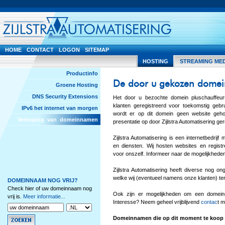
HOME
CONTACT
LOGON
SITEMAP
HOSTING
STREAMING ME
Productinfo
De door u gekozen domei
Groene Hosting
DNS Security Extensions
Het door u bezochte domein pluschauffeur
klanten geregistreerd voor toekomstig geb
IPv6 het internet van morgen
wordt er op dit domein geen website geho
Verkoping van domeinnamen
presentatie op door Zijlstra Automatisering g
Zijlstra Automatisering is een internetbedrij
en diensten. Wij hosten websites en regis
voor onszelf. Informeer naar de mogelijkhede
Zijlstra Automatisering heeft diverse nog o
welke wij (eventueel namens onze klanten) t
DOMEINNAAM NOG VRIJ?
Check hier of uw domeinnaam nog
Ook zijn er mogelijkheden om een domein
vrij is.
Meer informatie...
Interesse? Neem geheel vrijblijvend
contac
t m
Domeinnamen die op dit moment te koop 