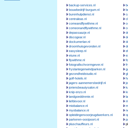
backup-services.nl
b
bouwbedrijf-burgum.nl
b
burenhulpdienst.nl
c
centraleas.nl
c
comeandflywithme.nl
c
comeonandflywithme.nl
c
depassaazje.nl
d
discogear.nl
d
dockumerlan.nl
d
droomhuisgevonden.nl
d
easysleep.nl
e
etune.nl
e
flywithme.nl
f
fotografischvormgever.nl
f
fryslantegenwindparken.nl
g
gezondheidstudio.nl
g
golf-hotels.nl
h
jagers-aannemersbedrijf.nl
j
joriensbeautysalon.nl
k
knip-enzo.nl
k
landgoeddrente.nl
l
liefdevoor.nl
m
miobalance.nl
m
myobalance.nl
n
opleidingenvoorjeugdwerkers.nl
o
parkeren-oostpoort.nl
p
pluschauffeurs.nl
pl